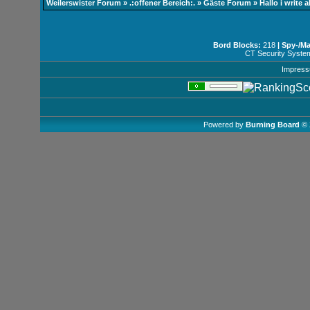
Weilerswister Forum
»
.:offener Bereich:.
»
Gäste Forum
»
Hallo i write 
Bord Blocks:
218
| Spy-/M
CT Security Syste
Impres
Powered by
Burning Board
© 