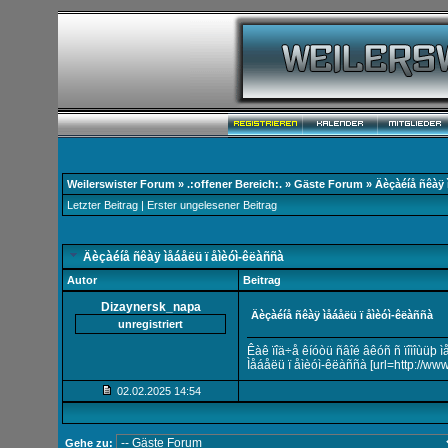
Weilerswister Forum
»
.:offener Bereich:.
»
Gäste Forum
»
Äèçàéíå ñêàÿ 
Letzter Beitrag
|
Erster ungelesener Beitrag
Äèçàéíå ñêàÿ ìåáåëü ï åìèóì-êëàññà
Autor
Beitrag
Dizaynersk_napa
Äèçàéíå ñêàÿ ìåáåëü ï åìèóì-êëàññà
unregistriert
Êàê ïîä÷å êíóòü ñâîé âêóñ ñ ïîìîùüþ 
Ìåáåëü ï åìèóì-êëàññà [url=http://www.b
02.02.2025
14:54
Gehe zu: