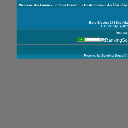
Weilerswister Forum
»
.:offener Bereich:.
»
Gäste Forum
»
Äèçàéíå ñêàÿ 
Bord Blocks:
12
| Spy-/Ma
CT Security Syste
Impres
Powered by
Burning Board
© 