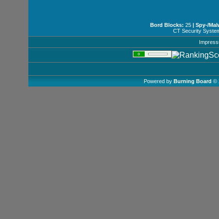
Bord Blocks:
25
| Spy-/Mal
CT Security Syste
Impres
Powered by
Burning Board
© 