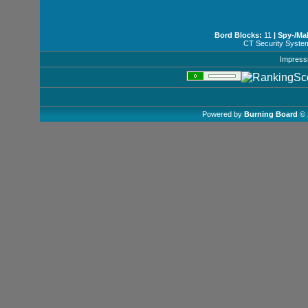
Bord Blocks:
11
| Spy-/Ma
CT Security Syste
Impres
Powered by
Burning Board
© 