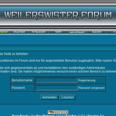
e Seite zu betreten:
unktionen im Forum sind nur für angemeldete Benutzer zugänglich. Bitte nutzen Si
ie sich gegebenenfalls ab und kontaktieren den zuständigen Administrator.
halten sind. Sie haben möglicherweise versucht einen solchen Bereich zu betrete
Benutzername:
Registrierung
Passwort:
Passwort vergessen
Bord Blocks:
16
| Spy-/Malware:
2.813
| Bad Bot:
5.502
| Flooder:
811