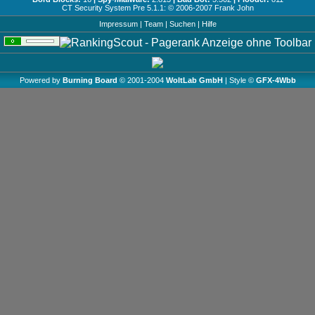
CT Security System Pre 5.1.1: © 2006-2007
Frank John
Impressum
|
Team
|
Suchen
|
Hilfe
Powered by
Burning Board
© 2001-2004
WoltLab GmbH
| Style ©
GFX-4Wbb