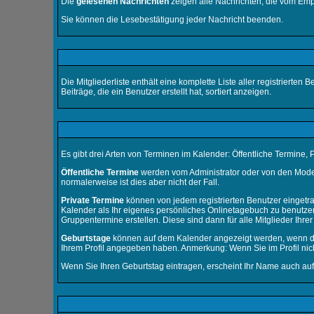
Die
gelesenen Nachrichten
zeigen alle Nachrichten, die vom Emp
Sie können die Lesebestätigung jeder Nachricht beenden.
Die
Mitgliederliste
enthält eine komplette Liste aller registrierte
Beiträge, die ein Benutzer erstellt hat, sortiert anzeigen.
Es gibt drei Arten von Terminen im
Kalender
: Öffentliche Termine,
Öffentliche Termine
werden vom Administrator oder von den Moder
normalerweise ist dies aber nicht der Fall.
Private Termine
können von jedem registrierten Benutzer eingetrag
Kalender als Ihr eigenes persönliches Onlinetagebuch zu benutzen
Gruppentermine erstellen. Diese sind dann für alle Mitglieder Ihre
Geburtstage
können auf dem Kalender angezeigt werden, wenn der 
Ihrem Profil angegeben haben. Anmerkung: Wenn Sie im Profil nicht 
Wenn Sie Ihren Geburtstag eintragen, erscheint Ihr Name auch au