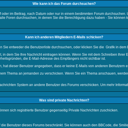
Wie kann ich das Forum durchsuchen?
 oder im Beitrag, nach Datum oder nur in einem bestimmten Forum durchsuchen. U
 alle Foren durchsuchen, in denen Sie die Berechtigung dazu haben - Sie können k
Kann ich anderen Mitgliedern E-Mails schicken?
en Sie entweder die
Benutzerliste
durchsuchen, oder klicken Sie die
Grafik in dem 
t, in dem Sie Ihre Nachricht eintragen können. Wenn Sie mit dem Schreiben Ihrer E-
rheitsgründen, die E-Mail-Adresse des Empfängers nicht sichtbar ist.
den, hat dieser Benutzer angegeben, dass er keine E-Mails von anderen Benutzern e
u einem Thema an jemanden zu verschicken. Wenn Sie ein Thema anschauen, werden 
achrichten
System an andere Benutzer des Forums verschicken. Um mehr Informatio
Was sind private Nachrichten?
önnen sich registrierte Benutzer gegenseitig Private Nachrichten zuschicken.
auf die Benutzer dieses Forums beschränkt. Sie können auch den BBCode, die Smili