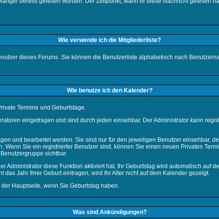
fänger bereits gelesen wurden. Der Zeitpunkt, wann er diese Nachricht gelesen ha
Wie verwende ich die Mitgliederliste?
n Benutzer dieses Forums. Sie können die Benutzerliste alphabetisch nach Benutze
Wie benutze ich den Kalender?
 Private Termine und Geburtstage.
atoren eingetragen und sind durch jeden einsehbar. Der Administrator
kann
regis
en und bearbeitet werden. Sie sind nur für den jeweiligen Benutzer einsehbar, der
. Wenn Sie ein registrierter Benutzer sind, können Sie einen neuen Privaten Term
r Benutzergruppe sichtbar.
Administrator diese Funktion aktiviert hat. Ihr Geburtstag wird automatisch auf 
das Jahr Ihrer Geburt eintragen, wird Ihr Alter nicht auf dem Kalender gezeigt.
f der
Hauptseite
, wenn Sie Geburtstag haben.
Was sind Ankündigungen?