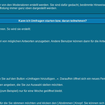
r von den Moderatoren erstellt werden. Sie sind dafür gedacht, bestimmte Hinwei
listung immer ganz oben dargestellt werden.
Kann ich Umfragen starten bzw. daran teilnehmen?
n. So wird sie erstellt:
zahl von möglichen Antworten anzugeben. Andere Benutzer können dann für die Ant
e auf den Button »Umfragen hinzufügen...«. Daraufhin öffnet sich ein neues Fens
en angeben, die Sie zur Auswahl stellen möchten.
(zum Beispiel) nur für eine Woche geöffnet bleibt.
ür die Sie stimmen möchten und klicken den [ Abstimmen ] Knopf. Sie können sich