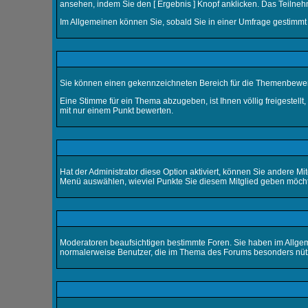
ansehen, indem Sie den [ Ergebnis ] Knopf anklicken. Das Teilneh
Im Allgemeinen können Sie, sobald Sie in einer Umfrage gestimmt 
Sie können einen gekennzeichneten Bereich für die Themenbewert
Eine Stimme für ein Thema abzugeben, ist Ihnen völlig freigestell
mit nur einem Punkt bewerten.
Hat der Administrator diese Option aktiviert, können Sie andere M
Menü auswählen, wieviel Punkte Sie diesem Mitglied geben möcht
Moderatoren beaufsichtigen bestimmte Foren. Sie haben im Allge
normalerweise Benutzer, die im Thema des Forums besonders nützl