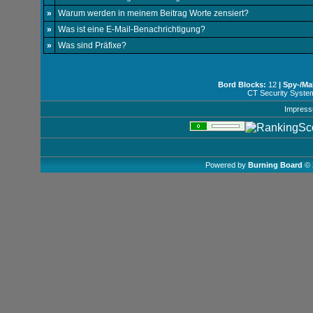
»
Warum werden in meinem Beitrag Worte zensiert?
»
Was ist eine E-Mail-Benachrichtigung?
»
Was sind Präfixe?
Bord Blocks:
12
| Spy-/Ma
CT Security Syste
Impres
Powered by
Burning Board
© 