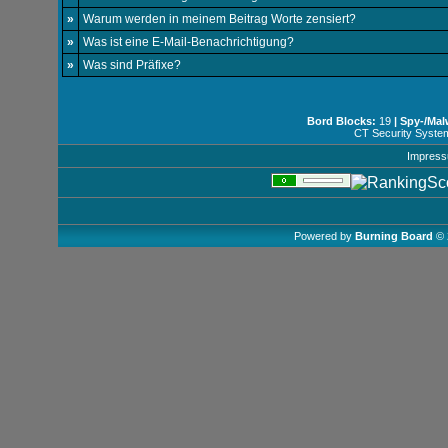
»
Warum werden in meinem Beitrag Worte zensiert?
»
Was ist eine E-Mail-Benachrichtigung?
»
Was sind Präfixe?
Bord Blocks:
19
| Spy-/Mal
CT Security Syste
Impres
Powered by
Burning Board
© 