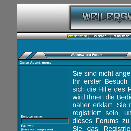
Weilerswister Forum
Guten Abend,
guest
Sie sind nicht ang
Ihr erster Besuch 
sich die
Hilfe des 
wird Ihnen die Be
näher erklärt. Si
registriert sein, 
Benutzername:
dieses Forums zu
Passwort:
Sie das
Registri
(
Passwort vergessen
)