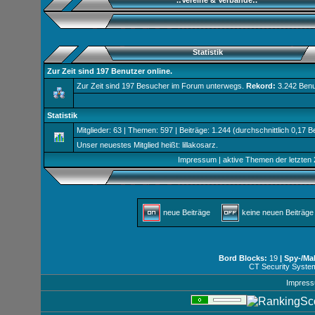
.:Vereine & Verbände:.
Statistik
Zur Zeit sind 197 Benutzer online.
Zur Zeit sind 197 Besucher im Forum unterwegs.
Rekord:
3.242 Benu
Statistik
Mitglieder: 63 | Themen: 597 | Beiträge: 1.244 (durchschnittlich 0,17 B
Unser neuestes Mitglied heißt:
lillakosarz
.
Impressum
|
aktive Themen der letzten
neue Beiträge
keine neuen Beiträ
Bord Blocks:
19
| Spy-/Ma
CT Security Syste
Impres