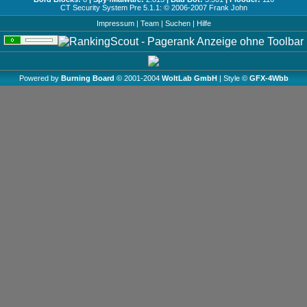
CT Security System Pre 5.1.1: © 2006-2007
Frank John
Impressum
|
Team
|
Suchen
|
Hilfe
Powered by
Burning Board
© 2001-2004
WoltLab GmbH
| Style ©
GFX-4Wbb