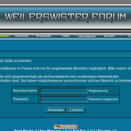
e Seite zu betreten:
unktionen im Forum sind nur für angemeldete Benutzer zugänglich. Bitte nutzen Si
ie sich gegebenenfalls ab und kontaktieren den zuständigen Administrator.
halten sind. Sie haben möglicherweise versucht einen solchen Bereich zu betrete
Benutzername:
Registrierung
Passwort:
Passwort vergessen
Bord Blocks:
8
| Spy-/Malware:
2.813
| Bad Bot:
5.501
| Flooder:
116