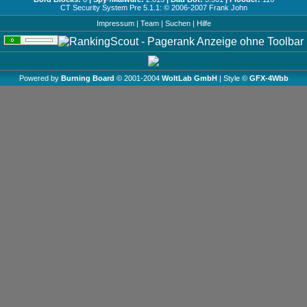
CT Security System Pre 5.1.1: © 2006-2007
Frank John
Impressum
|
Team
|
Suchen
|
Hilfe
Powered by
Burning Board
© 2001-2004
WoltLab GmbH
| Style ©
GFX-4Wbb