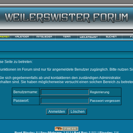
e Seite zu betreten:
unktionen im Forum sind nur für angemeldete Benutzer zugänglich. Bitte nutzen Si
ie sich gegebenenfalls ab und kontaktieren den zuständigen Administrator.
halten sind. Sie haben möglicherweise versucht einen solchen Bereich zu betrete
Benutzername:
Registrierung
Passwort:
Passwort vergessen
Bord Blocks:
8
| Spy-/Malware:
2.813
| Bad Bot:
5.501
| Flooder:
116