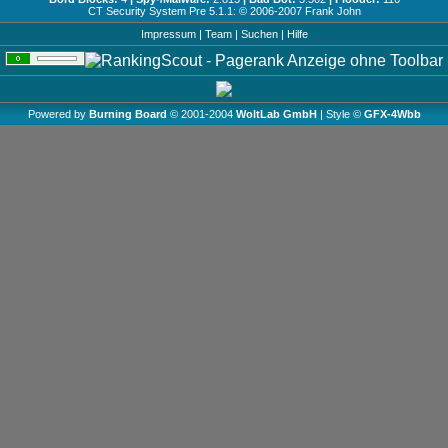
CT Security System Pre 5.1.1: © 2006-2007
Frank John
Impressum
|
Team
|
Suchen
|
Hilfe
Powered by
Burning Board
© 2001-2004
WoltLab GmbH
| Style ©
GFX-4Wbb