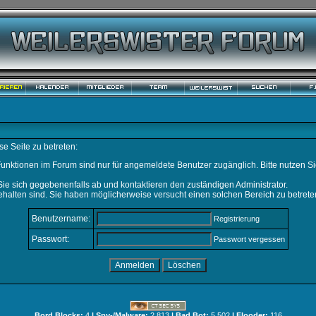
e Seite zu betreten:
unktionen im Forum sind nur für angemeldete Benutzer zugänglich. Bitte nutzen Si
ie sich gegebenenfalls ab und kontaktieren den zuständigen Administrator.
halten sind. Sie haben möglicherweise versucht einen solchen Bereich zu betrete
Benutzername:
Registrierung
Passwort:
Passwort vergessen
Bord Blocks:
4
| Spy-/Malware:
2.813
| Bad Bot:
5.502
| Flooder:
116